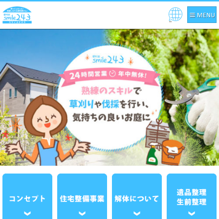
Pow
ered
by