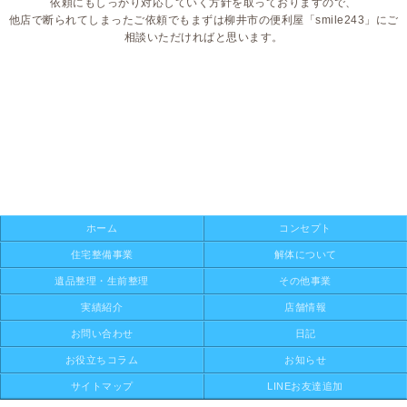
依頼にもしっかり対応していく方針を取っておりますので、
他店で断られてしまったご依頼でもまずは柳井市の便利屋「smile243」にご
相談いただければと思います。
ホーム
コンセプト
住宅整備事業
解体について
遺品整理・生前整理
その他事業
実績紹介
店舗情報
お問い合わせ
日記
お役立ちコラム
お知らせ
サイトマップ
LINEお友達追加